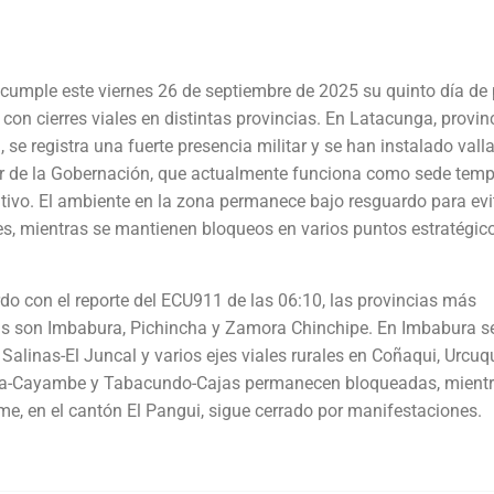
cumple este viernes 26 de septiembre de 2025 su quinto día de
 con cierres viales en distintas provincias. En Latacunga, provin
 se registra una fuerte presencia militar y se han instalado vall
r de la Gobernación, que actualmente funciona como sede temp
utivo. El ambiente en la zona permanece bajo resguardo para evi
, mientras se mantienen bloqueos en varios puntos estratégico
do con el reporte del ECU911 de las 06:10, las provincias más
s son Imbabura, Pichincha y Zamora Chinchipe. En Imbabura s
Salinas-El Juncal y varios ejes viales rurales en Coñaqui, Urcuqu
mba-Cayambe y Tabacundo-Cajas permanecen bloqueadas, mient
e, en el cantón El Pangui, sigue cerrado por manifestaciones.