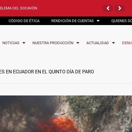
26
 DE LOS INCAS
OBLEMA DEL SOCAVÓN
INCAS
26
 DE LOS INCAS
CÓDIGO DE ÉTICA
RENDICIÓN DE CUENTAS
QUIENES S
NOTICIAS
NUESTRA PRODUCCIÓN
ACTUALIDAD
DENU
S EN ECUADOR EN EL QUINTO DÍA DE PARO