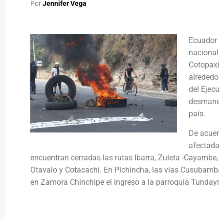
Por
Jennifer Vega
Ecuador 
nacional
Cotopaxi,
alrededo
del Ejec
desmanes
país.
De acuer
afectada
encuentran cerradas las rutas Ibarra, Zuleta -Cayambe, 
Otavalo y Cotacachi. En Pichincha, las vías Cusuba
en Zamora Chinchipe el ingreso a la parroquia Tundaym