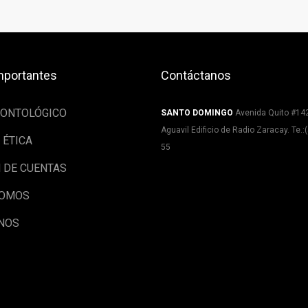
mportantes
Contáctanos
EONTOLÓGICO
SANTO DOMINGO
Avenida Quito #14
Aguavil Edificio de Radio Zaracay. Te.:
 ÉTICA
55
 DE CUENTAS
SOMOS
NOS