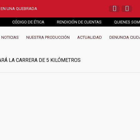
O EN UNA QUEBRADA
LAS PELEAS ENTRE 
CÓDIGO DE ÉTICA
RENDICIÓN DE CUENTAS
QUIENES SO
NOTICIAS
NUESTRA PRODUCCIÓN
ACTUALIDAD
DENUNCIA CIU
ARÁ LA CARRERA DE 5 KILÓMETROS