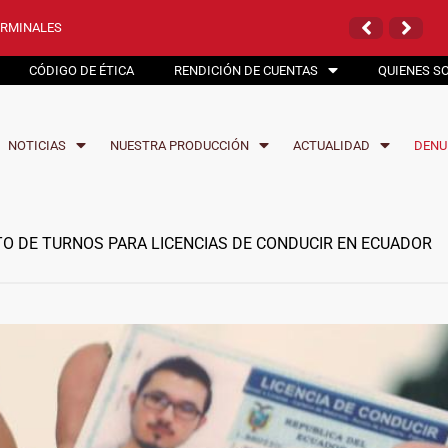
 VÍA QUININDÉ
N SANTO DOMINGO
ERMINALES
HIBIDO
 VÍA QUININDÉ
N SANTO DOMINGO
CÓDIGO DE ÉTICA
RENDICIÓN DE CUENTAS
QUIENES S
NOTICIAS
NUESTRA PRODUCCIÓN
ACTUALIDAD
DENU
 DE TURNOS PARA LICENCIAS DE CONDUCIR EN ECUADOR