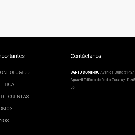
mportantes
Contáctanos
EONTOLÓGICO
SANTO DOMINGO
Avenida Quito #1424
Aguavil Edificio de Radio Zaracay. Te.:
 ÉTICA
55
 DE CUENTAS
SOMOS
NOS