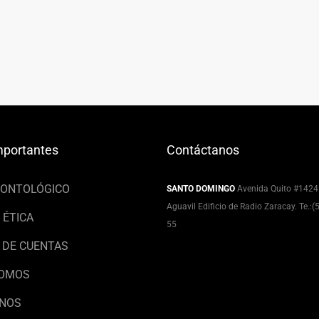
mportantes
Contáctanos
EONTOLÓGICO
SANTO DOMINGO
Avenida Quito #1424
Aguavil Edificio de Radio Zaracay. Te.:
 ÉTICA
55
 DE CUENTAS
SOMOS
NOS