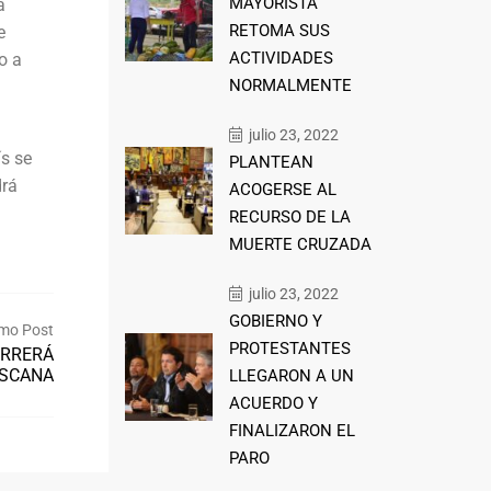
MAYORISTA
a
RETOMA SUS
e
ACTIVIDADES
o a
NORMALMENTE
julio 23, 2022
ís se
PLANTEAN
drá
ACOGERSE AL
RECURSO DE LA
MUERTE CRUZADA
julio 23, 2022
GOBIERNO Y
mo Post
PROTESTANTES
ORRERÁ
OSCANA
LLEGARON A UN
ACUERDO Y
FINALIZARON EL
PARO