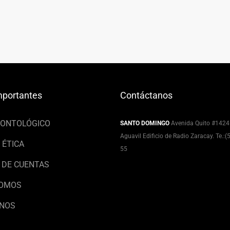
mportantes
Contáctanos
EONTOLÓGICO
SANTO DOMINGO
Avenida Quito #1424
Aguavil Edificio de Radio Zaracay. Te.:
 ÉTICA
55
 DE CUENTAS
SOMOS
NOS