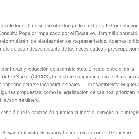
ió este lunes 8 de septiembre luego de que la Corte Constitucion
Consulta Popular impulsada por el Ejecutivo. Jaramillo anunció
reformularán los planteamientos ya presentados. Además, critic
eñaló de estar desconectado de las necesidades y preocupacion
or horas y reducción de asambleístas. El resto, entre ellas la
ontrol Social (CPCCS), la castración química para delitos sexu
das por considerarse inconstitucionales. El exasambleísta Miguel 
lgunas propuestas, como la legalización de casinos, priorizan l
l lavado de dinero.
señaló que la castración química
vulnera el derecho a la integr
, el exasambleísta Geovanny Benítez recomendó al Gobierno