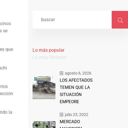
ecinos
s se
hes que
Lo más popular
Lo más Reciente
achi
agosto 6, 2026
LOS AFECTADOS
rios
TEMEN QUE LA
fección
SITUACIÓN
EMPEORE
endo la
julio 23, 2022
MERCADO