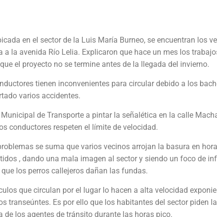
icada en el sector de la Luis María Burneo, se encuentran los v
 a la avenida Río Lelia. Explicaron que hace un mes los trabajo
ue el proyecto no se termine antes de la llegada del invierno.
nductores tienen inconvenientes para circular debido a los bac
rtado varios accidentes.
unicipal de Transporte a pintar la señalética en la calle Mach
s conductores respeten el límite de velocidad.
problemas se suma que varios vecinos arrojan la basura en hora
tidos , dando una mala imagen al sector y siendo un foco de in
 que los perros callejeros dañan las fundas.
culos que circulan por el lugar lo hacen a alta velocidad exponi
os transeúntes. Es por ello que los habitantes del sector piden la
a de los agentes de tránsito durante las horas pico.