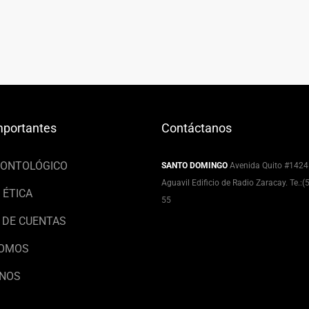
mportantes
Contáctanos
EONTOLÓGICO
SANTO DOMINGO
Avenida Quito #1424
Aguavil Edificio de Radio Zaracay. Te.:
 ÉTICA
55
 DE CUENTAS
SOMOS
NOS