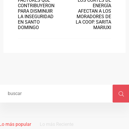
FACTORES QUE
LOS CORTES DE
CONTRIBUYERON
ENERGÍA
PARA DISMINUIR
AFECTAN A LOS
LA INSEGURIDAD
MORADORES DE
EN SANTO
LA COOP. SARITA
DOMINGO
MARIUXI
Lo más popular
Lo más Reciente