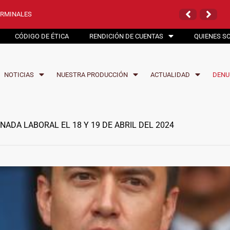
 VÍA QUININDÉ
N SANTO DOMINGO
ERMINALES
HIBIDO
 VÍA QUININDÉ
N SANTO DOMINGO
CÓDIGO DE ÉTICA
RENDICIÓN DE CUENTAS
QUIENES S
NOTICIAS
NUESTRA PRODUCCIÓN
ACTUALIDAD
DENU
DA LABORAL EL 18 Y 19 DE ABRIL DEL 2024