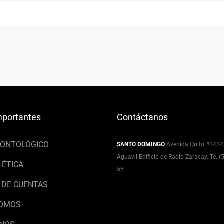
mportantes
Contáctanos
EONTOLÓGICO
SANTO DOMINGO
Avenida Quito #1424
Aguavil Edificio de Radio Zaracay. Te.:
 ÉTICA
55
 DE CUENTAS
SOMOS