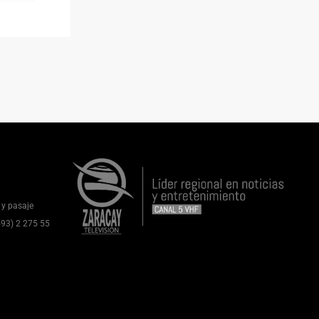
 y pasaje
(593) 2 275 55