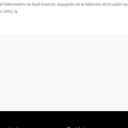
ó el fallecimiento de Raúl Guerrón, exjugador de la Selección de Ecuador q
n 2002, la