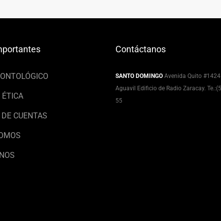
mportantes
Contáctanos
EONTOLÓGICO
SANTO DOMINGO
Avenida Quito #1424
Aguavil Edificio de Radio Zaracay. Te.:
 ÉTICA
55
 DE CUENTAS
SOMOS
NOS