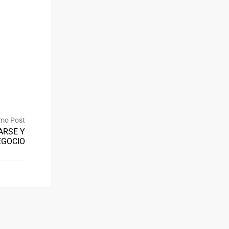
mo Post
ARSE Y
EGOCIO