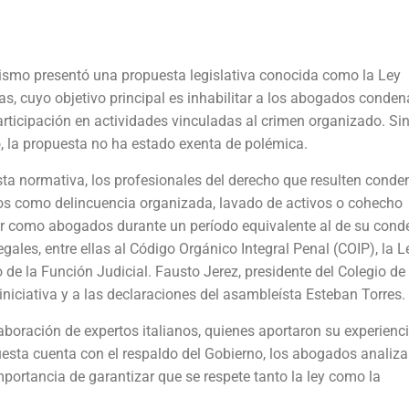
alismo presentó una propuesta legislativa conocida como la Ley
as, cuyo objetivo principal es inhabilitar a los abogados conde
articipación en actividades vinculadas al crimen organizado. Si
 la propuesta no ha estado exenta de polémica.
ta normativa, los profesionales del derecho que resulten cond
tos como delincuencia organizada, lavado de activos o cohecho
er como abogados durante un período equivalente al de su cond
egales, entre ellas al Código Orgánico Integral Penal (COIP), la L
de la Función Judicial. Fausto Jerez, presidente del Colegio de
iciativa y a las declaraciones del asambleísta Esteban Torres.
laboración de expertos italianos, quienes aportaron su experienci
esta cuenta con el respaldo del Gobierno, los abogados analiz
ortancia de garantizar que se respete tanto la ley como la