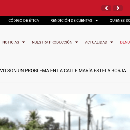
 LOS TRABAJOS EN LA VÍA
ARMAS COMUNITARIAS
 LOS TRABAJOS EN LA VÍA
CÓDIGO DE ÉTICA
RENDICIÓN DE CUENTAS
QUIENES S
NOTICIAS
NUESTRA PRODUCCIÓN
ACTUALIDAD
DENU
VO SON UN PROBLEMA EN LA CALLE MARÍA ESTELA BORJA