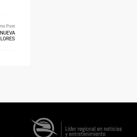
mo Post
 NUEVA
FLORES