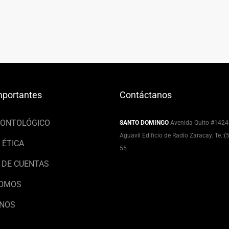
mportantes
Contáctanos
EONTOLÓGICO
SANTO DOMINGO
Avenida Quito #1424
Aguavil Edificio de Radio Zaracay. Te.:
 ÉTICA
55
 DE CUENTAS
SOMOS
NOS