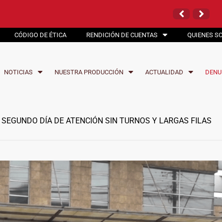
 LOS TRABAJOS EN LA VÍA
ARMAS COMUNITARIAS
 LOS TRABAJOS EN LA VÍA
CÓDIGO DE ÉTICA
RENDICIÓN DE CUENTAS
QUIENES S
NOTICIAS
NUESTRA PRODUCCIÓN
ACTUALIDAD
DENU
 SEGUNDO DÍA DE ATENCIÓN SIN TURNOS Y LARGAS FILAS