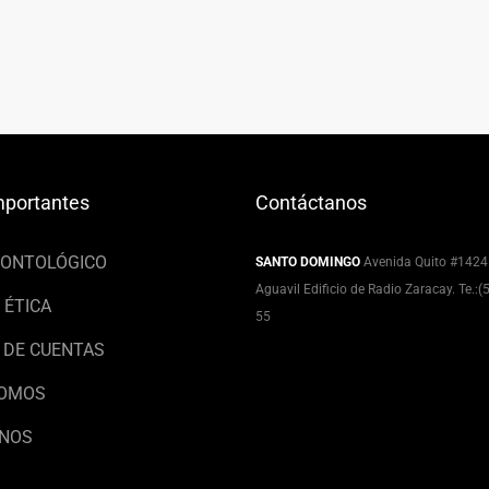
mportantes
Contáctanos
EONTOLÓGICO
SANTO DOMINGO
Avenida Quito #1424
Aguavil Edificio de Radio Zaracay. Te.:
 ÉTICA
55
 DE CUENTAS
SOMOS
NOS